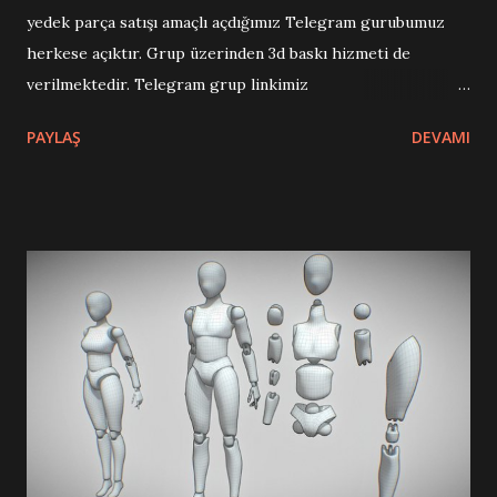
yedek parça satışı amaçlı açdığımız Telegram gurubumuz
herkese açıktır. Grup üzerinden 3d baskı hizmeti de
verilmektedir. Telegram grup linkimiz
https://t.me/joinchat/Fo7v-RqcjHxUVqdb79m8fg dir.
PAYLAŞ
DEVAMI